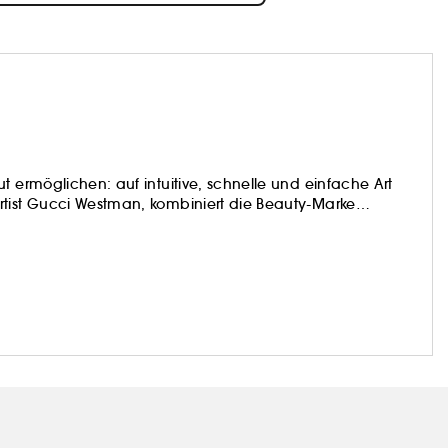
t ermöglichen: auf intuitive, schnelle und einfache Art
rtist Gucci Westman, kombiniert die Beauty-Marke
den, hautpflegenden Inhaltsstoffen und sicheren
neues Konzept, mit dem sich mühelos eine beeindruckend
hm anfühlt, wie sie aussieht.