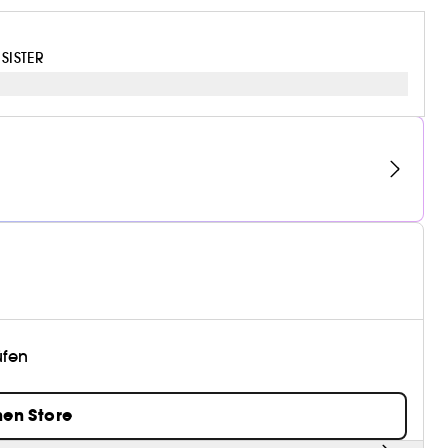
SISTER
üfen
nen Store