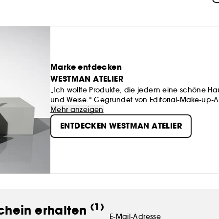
Marke entdecken
WESTMAN ATELIER
„Ich wollte Produkte, die jedem eine schöne Hau
und Weise.“ Gegründet von Editorial-Make-up-A
Westman Atelier kraftvolle Pigmente mit nähren
Mehr anzeigen
Formulierungen. Daraus ergibt sich ein völlig 
ENTDECKEN WESTMAN ATELIER
schöne Haut erreichen lässt, die sich so angene
(1)
chein erhalten
E-Mail-Adresse