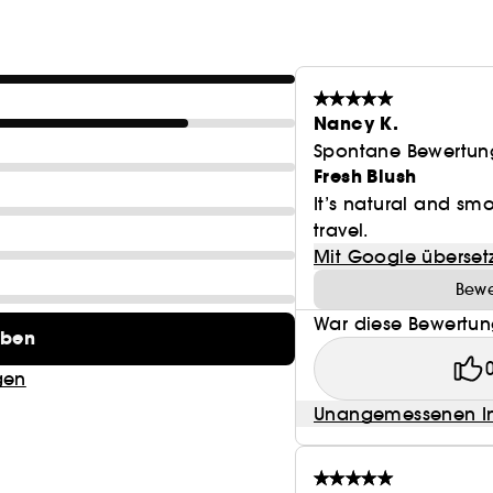
getestet.
Nancy K.
Spontane Bewertun
Fresh Blush
It’s natural and smo
travel.
Mit Google überset
Bewe
War diese Bewertung
eben
gen
Unangemessenen In