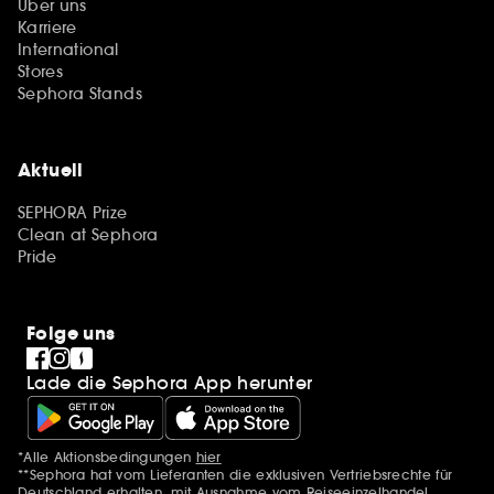
Über uns
Karriere
International
Stores
Sephora Stands
Aktuell
SEPHORA Prize
Clean at Sephora
Pride
Folge uns
Lade die Sephora App herunter
*Alle Aktionsbedingungen
hier
Zusätzlich Erwähnungen
**Sephora hat vom Lieferanten die exklusiven Vertriebsrechte für
Deutschland erhalten, mit Ausnahme vom Reiseeinzelhandel