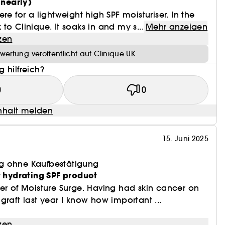
(nearly)
re for a lightweight high SPF moisturiser. In the
to Clinique. It soaks in and my s...
Mehr anzeigen
onen.
zen
wertung veröffentlicht auf Clinique UK
 hilfreich?
0
0
halt melden
15. Juni 2025
g ohne Kaufbestätigung
t hydrating SPF product
er of Moisture Surge. Having had skin cancer on
graft last year I know how important ...
zen