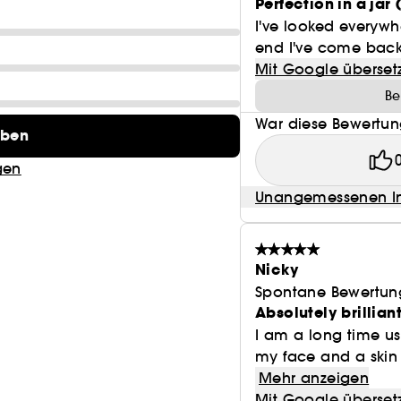
Perfection in a jar 
Einfach. Sicher. Wirksam.
I've looked everywhe
end I've come back 
Entwickelt für optimale Resultate – ohne Hautirritati
Mit Google überset
Allergiegetestet.
Be
War diese Bewertung
eben
100% Parfumfrei.
gen
Unangemessenen In
Nicky
Spontane Bewertun
Absolutely brillian
I am a long time us
my face and a skin 
Mehr anzeigen
Mit Google überset