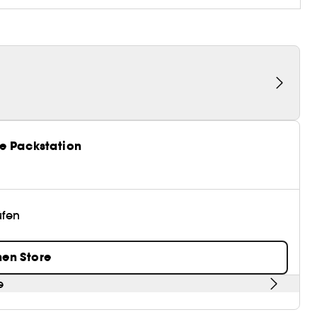
e Packstation
üfen
nen Store
e