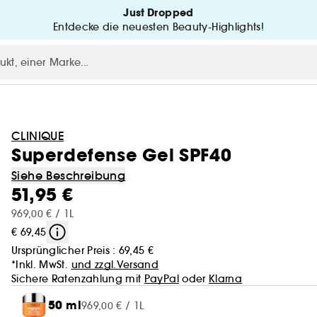
Just Dropped
Entdecke die neuesten Beauty-Highlights!
CLINIQUE
Superdefense Gel SPF40
Siehe Beschreibung
51,95 €
969,00 € / 1L
€ 69,45
Ursprünglicher Preis :
69,45 €
*Inkl. MwSt.
und zzgl.Versand
Sichere Ratenzahlung mit
PayPal
oder
Klarna
50 ml
969,00 € / 1L