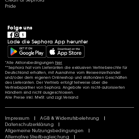
Clean at Sephora
Pride
Folge uns
Lade die Sephora App herunter
*Alle Aktionsbedingungen
hier
Zusätzlich Erwähnungen
**Sephora hat vom Lieferanten die exklusiven Vertriebsrechte für
Deutschland erhalten, mit Ausnahme vom Reiseeinzelhandel
und/oder dem eigenen Onlineshop und stationären Geschäften
des Lieferanten. Der Vertrieb erfolgt teilweise über die
Vertriebspartner von Sephora. Angebote von nicht-autorisierten
Händlern sind nicht ausgeschlossen.
Alle Preise inkl. MwSt. und zzgl.Versand
Impressum
AGB & Widerrufsbelehrung
Datenschutzerklärung
Allgemeine Nutzungsbedingungen
Alternative Streitbegleichung