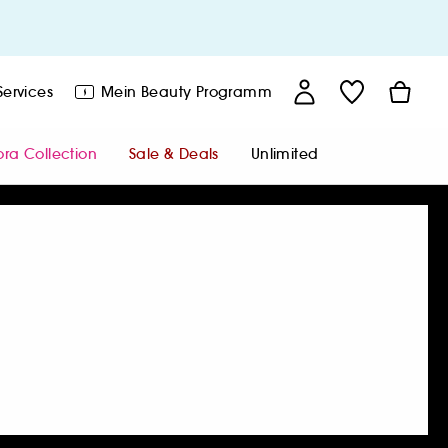
EINEN TERMIN VEREINBAREN
Services
Mein Beauty
Programm
MEINE PERSÖNLICHEN
INFORMATIONEN
EN
MEINE SEPHORA NEWS
ra Collection
Sale & Deals
Unlimited
BRAUCHST DU HILFE?