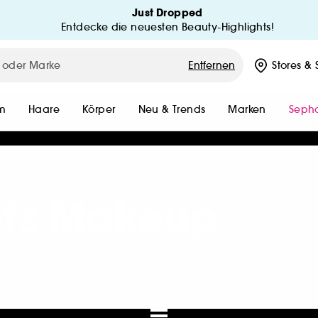
Just Dropped
Entdecke die neuesten Beauty-Highlights!
MEIN KONTO
ed
Entfernen
Stores
& 
MEINE BESTELLUNGEN
MEINE BESTELLUNG VERFOLG
m
Haare
Körper
Neu & Trends
Marken
Sepho
MEINE VORTEILE
n
ets Makeup