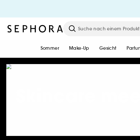
HEY BEAUTIFUL!
Werde kostenlos Unlimited Mitgli
oder melde dich mit deinem
bestehenden Konto an, um das
gesamte Sephora Universum zu
Sommer
Make-Up
Gesicht
Parfu
erleben.
Einloggen oder Konto erstelle
Skincare me