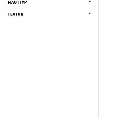
Aufpolsternd (1)
HAUTTYP
Feuchtigkeitsspendend (1)
Transparent
Alle Hauttypen (1)
TEXTUR
(1)
Trockene Haut (1)
Balsam (1)
Cremig (1)