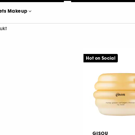
ets Makeup
ukt
Hot on Social
GISOU