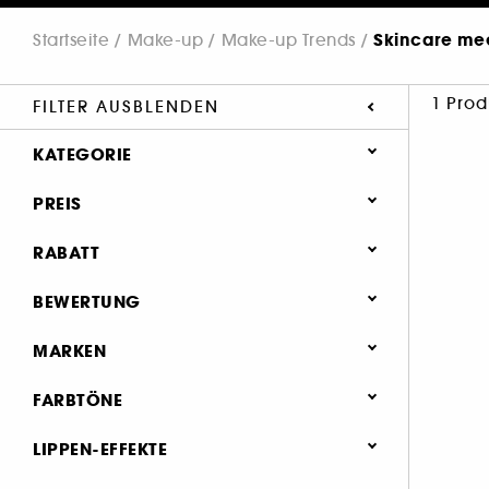
Skincare me
Startseite
Make-up
Make-up Trends
1 Prod
FILTER AUSBLENDEN
KATEGORIE
Make-up
PREIS
RABATT
0 (1)
BEWERTUNG
& mehr (1)
MARKEN
& mehr (1)
FARBTÖNE
& mehr (1)
& mehr (1)
LIPPEN-EFFEKTE
GISOU (1)