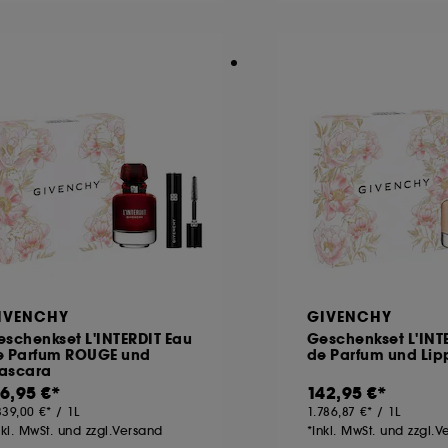
IVENCHY
GIVENCHY
schenkset L'INTERDIT Eau
Geschenkset L'INT
e Parfum ROUGE und
de Parfum und Lipp
ascara
16,95 €
142,95 €
339,00 €
/
1L
1.786,87 €
/
1L
nkl. MwSt. und zzgl.Versand
*Inkl. MwSt. und zzgl.