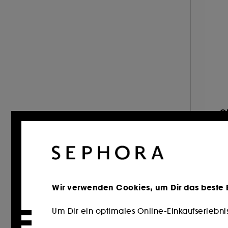
31.9 (2)
32 (3)
32.1 (2)
32.2 (3)
32.3 (3)
33.2 (1)
34.3 (1)
G
34.7 (1)
G
34.8 (1)
Ea
35% (1)
9
35.1 (1)
94
35.5 (1)
*I
Wir verwenden Cookies, um Dir das beste Er
35.6 (1)
37.3 (1)
Um Dir ein optimales Online-Einkaufserlebni
50% (1)