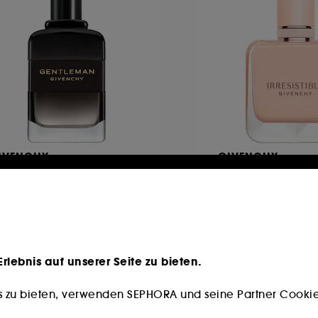
IVENCHY
GIVENCHY
entleman
Irresistible Givenc
u de Parfum Boisée
Eau de Parfum Nud
731
435
4,45 €
60,95 €
4,50 €
/
1L
1.741,43 €
/
1L
nkl. MwSt. und zzgl.Versand
*Inkl. MwSt. und zzgl.
lebnis auf unserer Seite zu bieten.
s zu bieten, verwenden SEPHORA und seine Partner Cookies