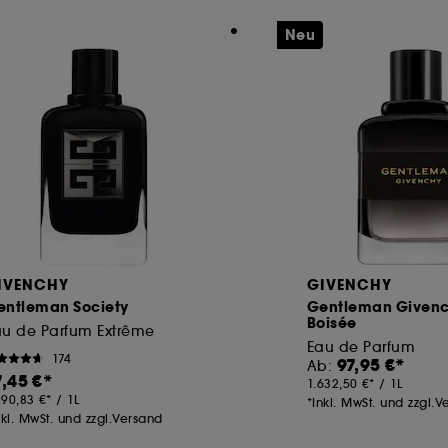
Neu
IVENCHY
GIVENCHY
entleman Society
Gentleman Given
Boisée
au de Parfum Extrême
Eau de Parfum
174
97,95 €
Ab:
7,45 €
1.632,50 €
/
1L
290,83 €
/
1L
*Inkl. MwSt. und zzgl.
nkl. MwSt. und zzgl.Versand