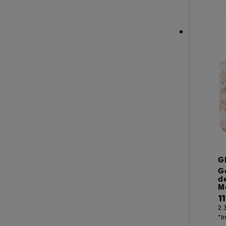
G
Ge
d
M
1
2.
*I