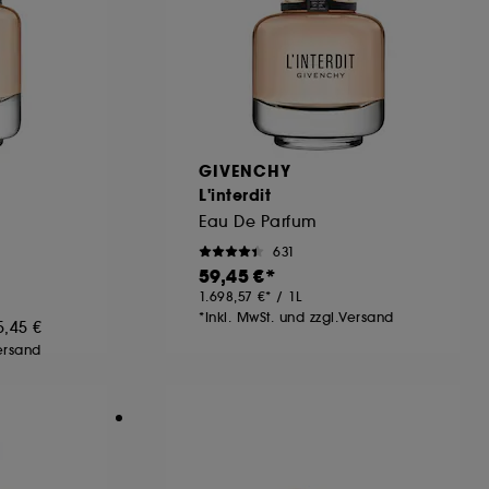
GIVENCHY
L'interdit
Eau De Parfum
631
59,45 €
1.698,57 €
/
1L
*Inkl. MwSt. und zzgl.Versand
5,45 €
Versand