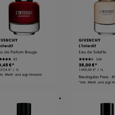
IVENCHY
GIVENCHY
Interdit
L'Interdit
au de Parfum Rouge
Eau de Toilette
82
266
0,45 €
35,00 €
727,14 €
/
1L
1.000,00 €
/
1L
nkl. MwSt. und zzgl.Versand
Niedrigster Preis :
4
*Inkl. MwSt. und zzgl.