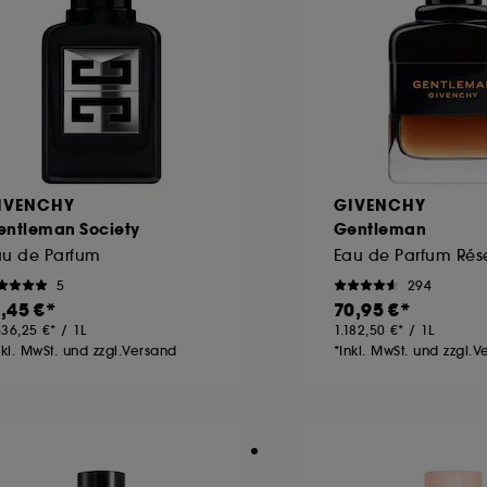
IVENCHY
GIVENCHY
entleman Society
Gentleman
au de Parfum
5
294
1,45 €
70,95 €
536,25 €
/
1L
1.182,50 €
/
1L
nkl. MwSt. und zzgl.Versand
*Inkl. MwSt. und zzgl.