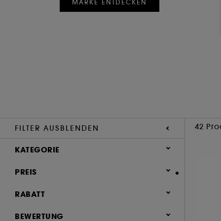
MARKE ENTDECKEN
42 Pro
FILTER AUSBLENDEN
KATEGORIE
Parfum
PREIS
Star Ingredients (1)
RABATT
Parfum Sets (8)
0 (10)
BEWERTUNG
Damendüfte (22)