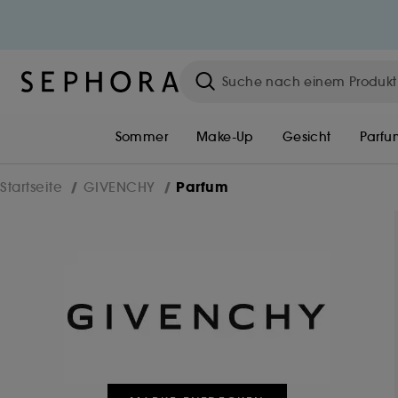
HEY BEAUTIFUL!
Werde kostenlos Unlimited Mitgli
oder melde dich mit deinem
bestehenden Konto an, um das
gesamte Sephora Universum zu
Sommer
Make-Up
Gesicht
Parfu
erleben.
Parfum
Startseite
GIVENCHY
Einloggen oder Konto erstelle