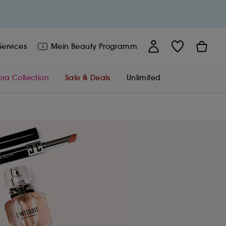
EINEN TERMIN VEREINBAREN
Services
Mein Beauty
Programm
MEINE PERSÖNLICHEN
INFORMATIONEN
EN
MEINE SEPHORA NEWS
ra Collection
Sale & Deals
Unlimited
BRAUCHST DU HILFE?