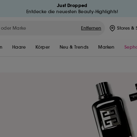
Just Dropped
Entdecke die neuesten Beauty-Highlights!
MEIN KONTO
ed
Entfernen
Stores
& 
MEINE BESTELLUNGEN
MEINE BESTELLUNG VERFOLG
m
Haare
Körper
Neu & Trends
Marken
Sepho
MEINE VORTEILE
n