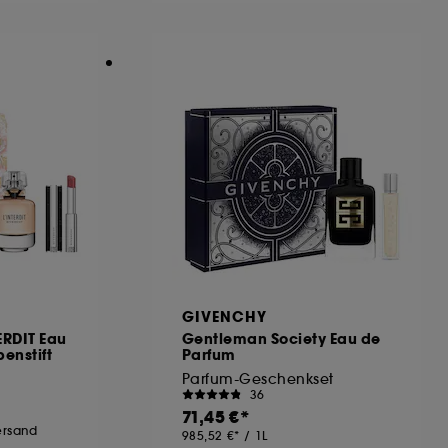
GIVENCHY
ERDIT Eau
Gentleman Society Eau de
enstift
Parfum
Parfum-Geschenkset
36
71,45 €
Versand
985,52 €
/
1L