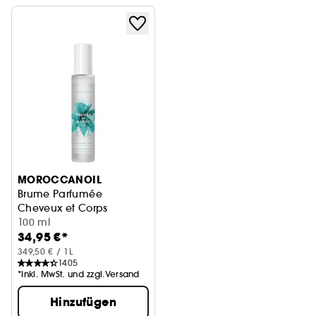
MOROCCANOIL
Brume Parfumée
Cheveux et Corps
Pflegespray
100 ml
34,95 €*
349,50 € / 1L
1405
*Inkl. MwSt. und zzgl.Versand
Hinzufügen