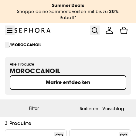
Zum Menü
Zum Hauptinhalt
Zur Fußzeile
Summer Deals
20%
Shoppe deine Sommerfavoriten mit bis zu
Rabatt*
/
...
MOROCCANOIL
Alle Produkte
MOROCCANOIL
Marke entdecken
Filter
Sortieren :
Vorschlag
3 Produkte