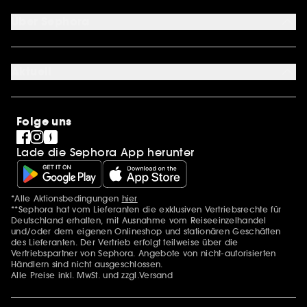
Zahlungsmethoden
Sephora Unlimited
Über Sephora
Geschenkkarte
Cookie Einstellungen
Über uns
Karriere
Aktuell
International
Stores
SEPHORA Prize
Sephora Stands
Clean at Sephora
Folge uns
Pride
Lade die Sephora App herunter
*Alle Aktionsbedingungen
hier
Zusätzlich Erwähnungen
**Sephora hat vom Lieferanten die exklusiven Vertriebsrechte für
Deutschland erhalten, mit Ausnahme vom Reiseeinzelhandel
und/oder dem eigenen Onlineshop und stationären Geschäften
des Lieferanten. Der Vertrieb erfolgt teilweise über die
Vertriebspartner von Sephora. Angebote von nicht-autorisierten
Händlern sind nicht ausgeschlossen.
Alle Preise inkl. MwSt. und zzgl.Versand