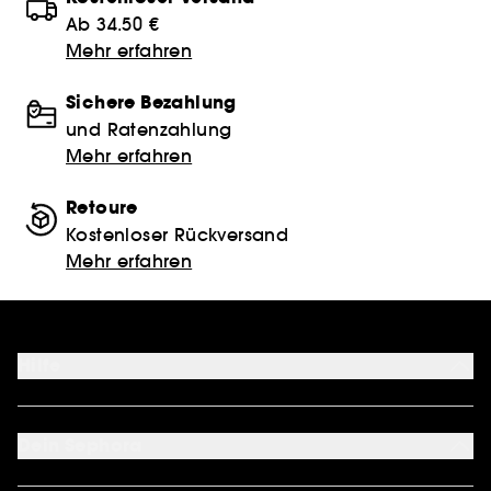
Ab 34.50 €
Mehr erfahren
Sichere Bezahlung
und Ratenzahlung
Mehr erfahren
Retoure
Kostenloser Rückversand
Mehr erfahren
Hilfe
FAQ
Kontakt
Dein Sephora
Lieferservices
Retoure & Rückerstattung
Mein Konto