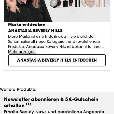
Marke entdecken
ANASTASIA BEVERLY HILLS
Diese Marke ist eine Industriekraft: Sie bietet der
Schönheitswelt neue Kategorien und revolutionäre
Produkte. Anastasia Beverly Hills ist bekannt für ihre
Formeln zur Definition der Augenbrauen,
Mehr anzeigen
Augenkonturen und Farbpaletten - alles geschaffen,
ANASTASIA BEVERLY HILLS ENTDECKEN
um die Gesichtszüge neu zu definieren und zu
verbessern.
Weitere Produkte:
Newsletter abonnieren & 5 €-Gutschein
(1)
erhalten
Erhalte Beauty News und persönliche Angebote