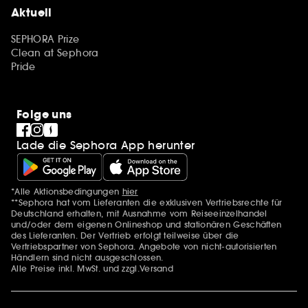
Aktuell
SEPHORA Prize
Clean at Sephora
Pride
Folge uns
Lade die Sephora App herunter
*Alle Aktionsbedingungen
hier
Zusätzlich Erwähnungen
**Sephora hat vom Lieferanten die exklusiven Vertriebsrechte für
Deutschland erhalten, mit Ausnahme vom Reiseeinzelhandel
und/oder dem eigenen Onlineshop und stationären Geschäften
des Lieferanten. Der Vertrieb erfolgt teilweise über die
Vertriebspartner von Sephora. Angebote von nicht-autorisierten
Händlern sind nicht ausgeschlossen.
Alle Preise inkl. MwSt. und zzgl.Versand