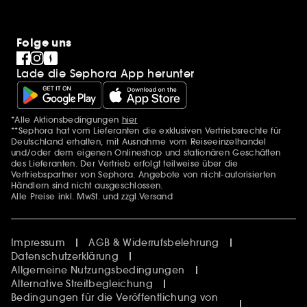
Folge uns
Lade die Sephora App herunter
*Alle Aktionsbedingungen
hier
Zusätzlich Erwähnungen
**Sephora hat vom Lieferanten die exklusiven Vertriebsrechte für
Deutschland erhalten, mit Ausnahme vom Reiseeinzelhandel
und/oder dem eigenen Onlineshop und stationären Geschäften
des Lieferanten. Der Vertrieb erfolgt teilweise über die
Vertriebspartner von Sephora. Angebote von nicht-autorisierten
Händlern sind nicht ausgeschlossen.
Alle Preise inkl. MwSt. und zzgl.Versand
Impressum
AGB & Widerrufsbelehrung
Datenschutzerklärung
Allgemeine Nutzungsbedingungen
Alternative Streitbegleichung
Bedingungen für die Veröffentlichung von