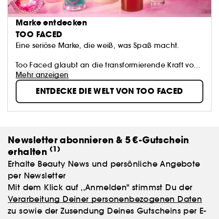
Marke entdecken
TOO FACED
Eine seriöse Marke, die weiß, was Spaß macht.
Too Faced glaubt an die transformierende Kraft von
Make-up. Wir ermutigen Frauen, sich mit
Mehr anzeigen
Selbstvertrauen, Kreativität und Freiheit auszudrücken
ENTDECKE DIE WELT VON TOO FACED
und größere zu Träume zu haben als je zuvor. Wir
verwenden die innovativsten Inhaltsstoffe, um
revolutionäre und tierversuchsfreie Kosmetik, mit der
du deine Schönheit zur Geltung bringen kannst, zu
erschaffen.
Newsletter abonnieren & 5 €-Gutschein
(1)
erhalten
Erhalte Beauty News und persönliche Angebote
per Newsletter
Mit dem Klick auf ,,Anmelden" stimmst Du der
Verarbeitung Deiner personenbezogenen Daten
zu sowie der Zusendung Deines Gutscheins per E-