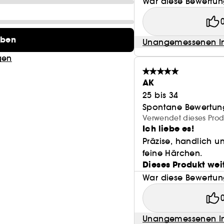
War diese Bewertung
eben
Unangemessenen In
gen
AK
25 bis 34
Spontane Bewertun
Verwendet dieses Prod
Ich liebe es!
Präzise, handlich u
feine Härchen.
Dieses Produkt wei
War diese Bewertung
Unangemessenen In