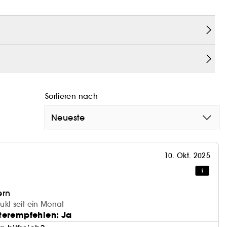
rnde Brauen erwarten dich!
Sortieren nach
Neueste
10. Okt. 2025
ern
ukt seit ein Monat
terempfehlen: Ja