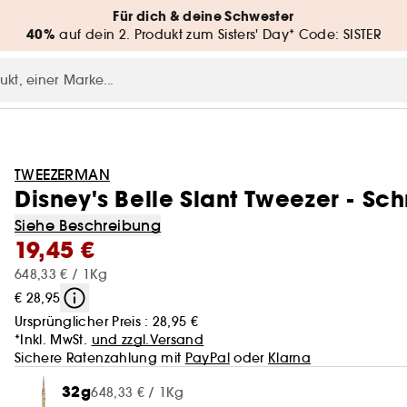
Für dich & deine Schwester
40%
auf dein 2. Produkt zum Sisters' Day* Code: SISTER
TWEEZERMAN
Disney's Belle Slant Tweezer - Sc
Siehe Beschreibung
19,45 €
648,33 € / 1Kg
€ 28,95
Ursprünglicher Preis :
28,95 €
*Inkl. MwSt.
und zzgl.Versand
Sichere Ratenzahlung mit
PayPal
oder
Klarna
32g
648,33 € / 1Kg