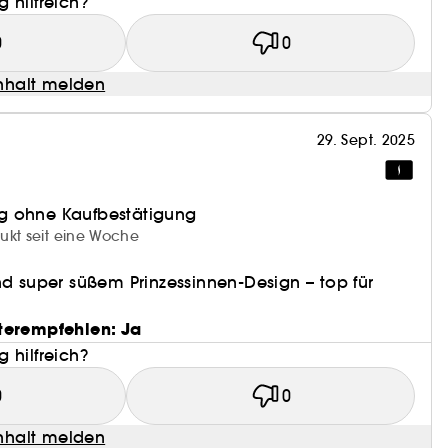
 hilfreich?
0
0
halt melden
29. Sept. 2025
g ohne Kaufbestätigung
ukt seit eine Woche
nd super süßem Prinzessinnen-Design – top für
terempfehlen: Ja
 hilfreich?
0
0
halt melden