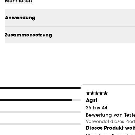
deine Brauen mit wahrer Präzision formen. Verzaube
Mehr lesen
Anwendung
Zusammensetzung
Agst
35 bis 44
Bewertung von Test
Verwendet dieses Prod
Dieses Produkt wei