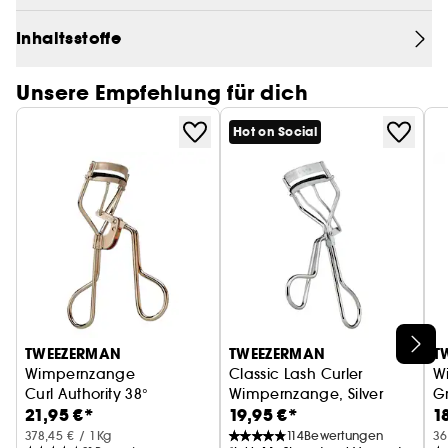
Pediküre geeignet, da sie einem Einwachsen der
Fußnägel durch den geraden Schnitt vorbeugen
Inhaltsstoffe
• Scharfe Schneiden für gleichmäßige Schnitte
• Aus Edelstahl gefertigt und leicht zu reinigen
Unsere Empfehlung für dich
• In der integrierten Box werden Nagelstücke
aufgefangen. Dadurch ist die Maniküre besonders
Hot on Social
einfach und komfortabel
TWEEZERMAN
TWEEZERMAN
T
Wimpernzange
Classic Lash Curler
W
Curl Authority 38°
Wimpernzange, Silver
G
21,95 €*
19,95 €*
1
378,45 € / 1Kg
114
Bewertungen
36