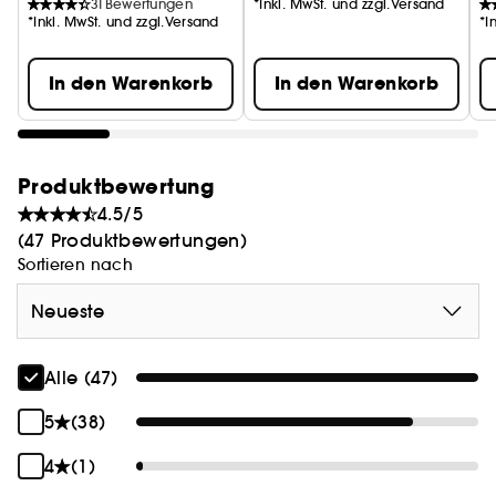
31
Bewertungen
*Inkl. MwSt. und zzgl.Versand
*Inkl. MwSt. und zzgl.Versand
*I
In den Warenkorb
In den Warenkorb
Produktbewertung
4.5/5
(47 Produktbewertungen)
Sortieren nach
Neueste
Alle (47)
5
(38)
4
(1)