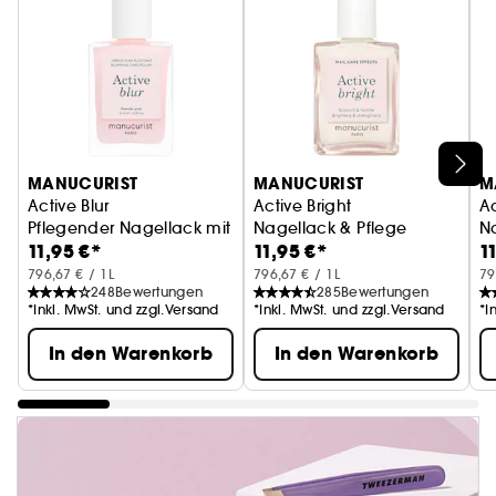
MANUCURIST
MANUCURIST
M
Active Blur
Active Bright
A
Pflegender Nagellack mit verwischender, mattrosa Wirkun
Nagellack & Pflege
N
11,95 €*
11,95 €*
1
796,67 € / 1L
796,67 € / 1L
79
248
Bewertungen
285
Bewertungen
*Inkl. MwSt. und zzgl.Versand
*Inkl. MwSt. und zzgl.Versand
*I
In den Warenkorb
In den Warenkorb