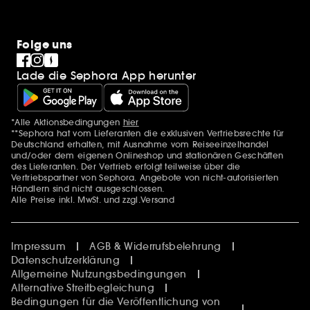
Folge uns
Lade die Sephora App herunter
*Alle Aktionsbedingungen
hier
Zusätzlich Erwähnungen
**Sephora hat vom Lieferanten die exklusiven Vertriebsrechte für
Deutschland erhalten, mit Ausnahme vom Reiseeinzelhandel
und/oder dem eigenen Onlineshop und stationären Geschäften
des Lieferanten. Der Vertrieb erfolgt teilweise über die
Vertriebspartner von Sephora. Angebote von nicht-autorisierten
Händlern sind nicht ausgeschlossen.
Alle Preise inkl. MwSt. und zzgl.Versand
Impressum
AGB & Widerrufsbelehrung
Datenschutzerklärung
Allgemeine Nutzungsbedingungen
Alternative Streitbegleichung
Bedingungen für die Veröffentlichung von