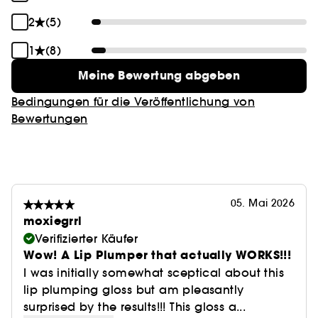
und gerissene Lippen, damit sie den ganzen Tag
lang mit Feuchtigkeit versorgt sind und sich glatt
2
(5)
anfühlen.
1
(8)
Meine Bewertung abgeben
Bedingungen für die Veröffentlichung von
Bewertungen
05. Mai 2026
moxiegrrl
Verifizierter Käufer
Wow! A Lip Plumper that actually WORKS!!!
I was initially somewhat sceptical about this
lip plumping gloss but am pleasantly
surprised by the results!!! This gloss a...