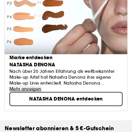
Marke entdecken
NATASHA DENONA
Nach über 20 Jahren Erfahrung als weltbekannter
Make-up Artist hat Natasha Denona ihre eigene
Make-up Linie entwickelt. Natasha Denona
Lidschatten Paletten bestehen aus reichhaltigen
Mehr anzeigen
Inhaltsstoffen und gesättigten Pigmenten und sind in
NATASHA DENONA entdecken
den USA, Asien und Australien schnell zu Beauty
Must-haves geworden.
Newsletter abonnieren & 5 €-Gutschein