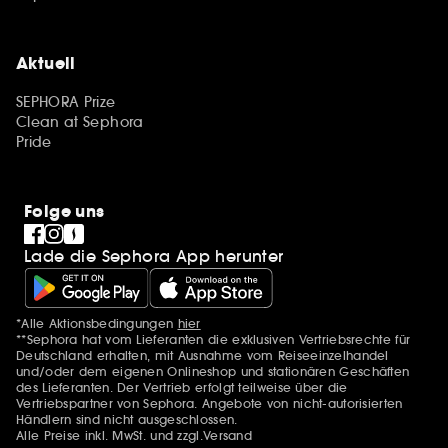
Aktuell
SEPHORA Prize
Clean at Sephora
Pride
Folge uns
Lade die Sephora App herunter
*Alle Aktionsbedingungen
hier
Zusätzlich Erwähnungen
**Sephora hat vom Lieferanten die exklusiven Vertriebsrechte für
Deutschland erhalten, mit Ausnahme vom Reiseeinzelhandel
und/oder dem eigenen Onlineshop und stationären Geschäften
des Lieferanten. Der Vertrieb erfolgt teilweise über die
Vertriebspartner von Sephora. Angebote von nicht-autorisierten
Händlern sind nicht ausgeschlossen.
Alle Preise inkl. MwSt. und zzgl.Versand