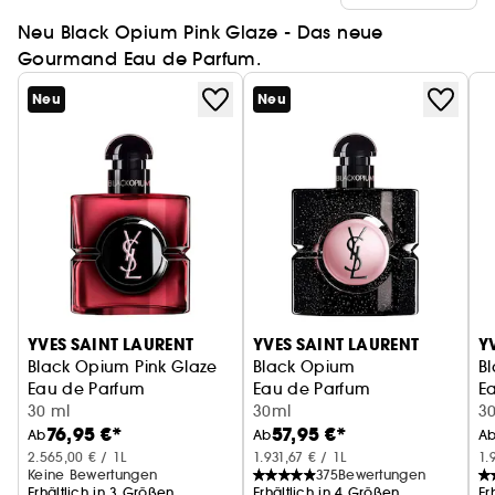
Neu Black Opium Pink Glaze - Das neue
Gourmand Eau de Parfum.
Neu
Neu
YVES SAINT LAURENT
YVES SAINT LAURENT
Y
Black Opium Pink Glaze
Black Opium
B
Eau de Parfum
Eau de Parfum
E
30 ml
30ml
3
76,95 €*
57,95 €*
Ab
Ab
A
2.565,00 € / 1L
1.931,67 € / 1L
1.
Keine Bewertungen
375
Bewertungen
Erhältlich in 3 Größen
Erhältlich in 4 Größen
Er