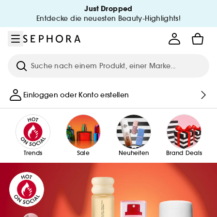
Zum Menü
Zum Hauptinhalt
Zur Fußzeile
Just Dropped
Entdecke die neuesten Beauty-Highlights!
Suche
Einloggen oder Konto erstellen
Trends
Sale
Neuheiten
Brand Deals