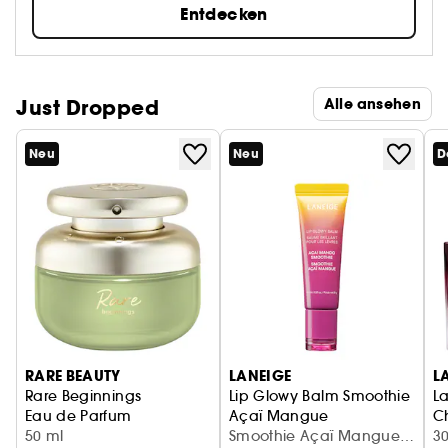
Entdecken
Just Dropped
Alle ansehen
Neu
Neu
D
RARE BEAUTY
LANEIGE
L
Rare Beginnings
Lip Glowy Balm Smoothie
La
Eau de Parfum
Açaï Mangue
C
50 ml
Feuchtigkeitsspendender Lip
Smoothie Açaï Mangue
E
3