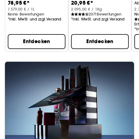
78,95 €*
20,95 €*
(10 g)
A
1.579,00 € / 1L
2.095,00 € / 1Kg
2.
Keine Bewertungen
2071
Bewertungen
Ni
*Inkl. MwSt. und zzgl.Versand
*Inkl. MwSt. und zzgl.Versand
Er
*I
Entdecken
Entdecken