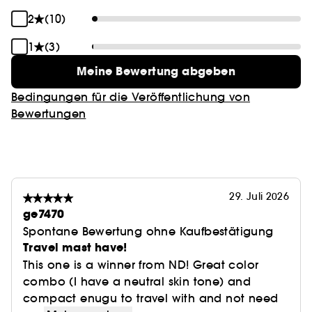
2
(10)
Beschreibung der Farbnuancen
Everyday: helles Mittelbraun mit Satin-Finish
1
(3)
Dreamy: nudefarbener Champagnerton mit
schimmerndem Wet-Effekt
Meine Bewertung abgeben
Statement: dunkles Mittelbraun mit Satin-Finish
Bedingungen für die Veröffentlichung von
Soft: pfirsichfarbenes Vintage-Rosa mit Satin-Finish
Bewertungen
Casual: Taupe mit Satin-Finish
29. Juli 2026
ge7470
Spontane Bewertung ohne Kaufbestätigung
Travel mast have!
This one is a winner from ND! Great color
combo (I have a neutral skin tone) and
compact enugu to travel with and not need