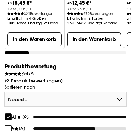
18,45 €*
12,45 €*
Ab
Ab
A
1.838,00 € / 1L
3.056,25 € / 1L
3.
321
Bewertungen
370
Bewertungen
Erhältlich in 4 Größen
Erhältlich in 2 Farben
Er
*Inkl. MwSt. und zzgl.Versand
*Inkl. MwSt. und zzgl.Versand
*I
In den Warenkorb
In den Warenkorb
Produktbewertung
4/5
(9 Produktbewertungen)
Sortieren nach
Neueste
Alle (9)
5
(6)