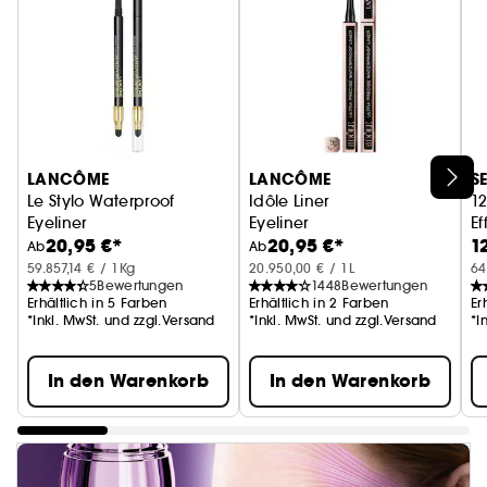
LANCÔME
LANCÔME
S
Le Stylo Waterproof
Idôle Liner
12
Eyeliner
Eyeliner
Ef
20,95 €*
20,95 €*
1
Ei
Ab
Ab
59.857,14 € / 1Kg
20.950,00 € / 1L
64
5
Bewertungen
1448
Bewertungen
Erhältlich in 5 Farben
Erhältlich in 2 Farben
Er
*Inkl. MwSt. und zzgl.Versand
*Inkl. MwSt. und zzgl.Versand
*I
In den Warenkorb
In den Warenkorb