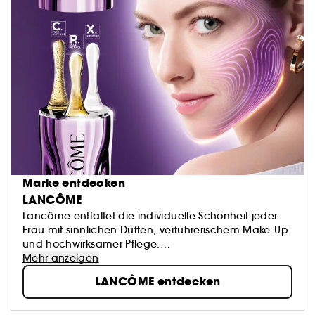
Marke entdecken
LANCÔME
Lancôme entfaltet die individuelle Schönheit jeder
Frau mit sinnlichen Düften, verführerischem Make-Up
und hochwirksamer Pflege.
Unsere Produkte, von ikonischen Parfums bis zu
Mehr anzeigen
innovativen Seren, versehen mit edelsten
LANCÔME entdecken
Inhaltsstoffen ausgewählt von Experten, bringen
nicht nur äußere Strahlkraft, sondern auch inneres
Glück hervor. Denn für Lancôme ist Glück die