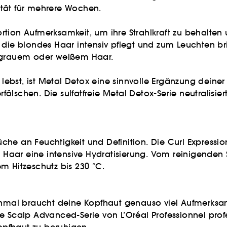
ität für mehrere Wochen.
rtion Aufmerksamkeit, um ihre Strahlkraft zu behalten
lt, die blondes Haar intensiv pflegt und zum Leuchten br
n grauem oder weißem Haar.
ebst, ist Metal Detox eine sinnvolle Ergänzung dein
lschen. Die sulfatfreie Metal Detox-Serie neutralisiert
he an Feuchtigkeit und Definition. Die Curl Expression
 Haar eine intensive Hydratisierung. Vom reinigende
nem Hitzeschutz bis 230 °C.
mal braucht deine Kopfhaut genauso viel Aufmerksam
 die Scalp Advanced-Serie von L’Oréal Professionnel pro