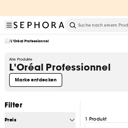
Zum Menü
Zum Hauptinhalt
Zur Fußzeile
Suche
/
...
L'Oréal Professionnel
Alle Produkte
L'Oréal Professionnel
Marke entdecken
Filter überspringen
Filter
1 Produkt
Preis