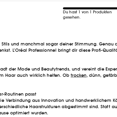
Du hast 1 von 1 Produkten
gesehen.
nes Stils und manchmal sogar deiner Stimmung. Genau 
nkst. L’Oréal Professionnel bringt dir diese Profi-Qual
dt der Mode und Beautytrends, und vereint die Expertis
em Haar auch wirklich helfen. Ob
trocken
, dünn, gefärb
ar-Routinen passt
t die Verbindung aus Innovation und handwerklichem K
terschiedliche Haarstrukturen abgestimmt sind. Statt a
ause optimiert wurden.