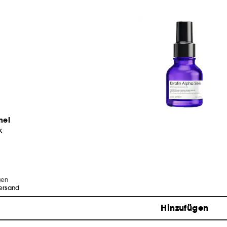
nel
k
gen
Versand
Hinzufügen