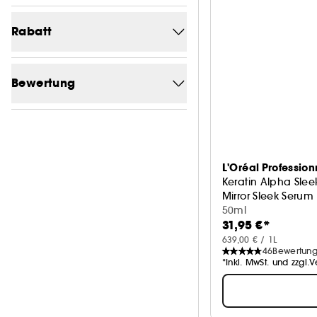
Von (€)
Bis (€)
Rabatt
-0
1
Bewertung
1/5
1
2/5
1
L'Oréal Profession
3/5
1
Keratin Alpha Slee
Mirror Sleek Serum
4/5
1
50ml
31,95 €*
639,00 € / 1L
46
Bewertun
*Inkl. MwSt. und zzgl.