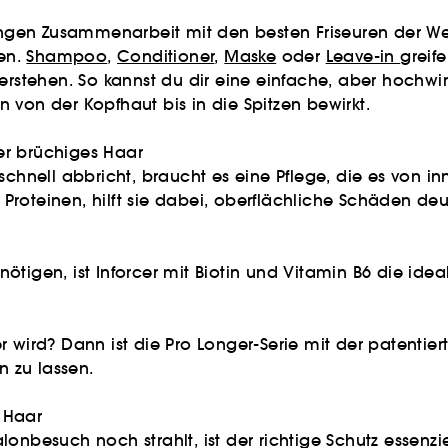
r engen Zusammenarbeit mit den besten Friseuren der W
en.
Shampoo
,
Conditioner
,
Maske
oder
Leave-in
greif
verstehen. So kannst du dir eine einfache, aber hochw
 von der Kopfhaut bis in die Spitzen bewirkt.
der brüchiges Haar
chnell abbricht, braucht es eine Pflege, die es von inne
roteinen, hilft sie dabei, oberflächliche Schäden deut
tigen, ist Inforcer mit Biotin und Vitamin B6 die ide
 wird? Dann ist die Pro Longer-Serie mit der patentiert
n zu lassen.
s Haar
such noch strahlt, ist der richtige Schutz essenziell