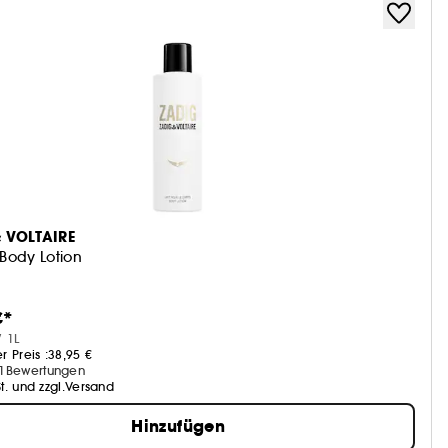
 VOLTAIRE
 Body Lotion
€*
/ 1L
r Preis :
38,95 €
1
Bewertungen
St. und zzgl.Versand
Hinzufügen