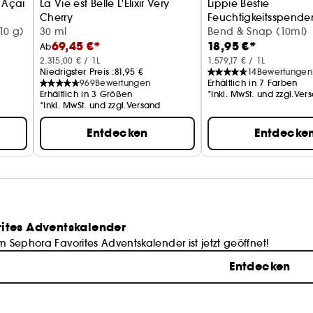
 Açaï
La Vie est Belle L'Elixir Very
Lippie Bestie
Cherry
Feuchtigkeitsspende
r Lippenglanzbalsam
10 g)
Eau de Parfum
30 ml
Bend & Snap (10ml)
69,45 €*
18,95 €*
Ab
2.315,00 € / 1L
1.579,17 € / 1L
Niedrigster Preis :
81,95 €
14
Bewertungen
969
Bewertungen
Erhältlich in 7 Farben
Erhältlich in 3 Größen
*Inkl. MwSt. und zzgl.Ver
*Inkl. MwSt. und zzgl.Versand
Entdecken
Entdecke
ites Adventskalender
m Sephora Favorites Adventskalender ist jetzt geöffnet!
Entdecken