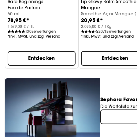
Rare Beginnings
Lip Glowy Balm Smoothie
Eau de Parfum
Mangue
50 ml
Feuchtigkeitsspendende
Smoothie Açaï Mangue (
78,95 €*
20,95 €*
1.579,00 € / 1L
2.095,00 € / 1Kg
130
Bewertungen
2071
Bewertungen
*Inkl. MwSt. und zzgl.Versand
*Inkl. MwSt. und zzgl.Versand
Entdecken
Entdecken
Sephora Favor
Die Warteliste zu