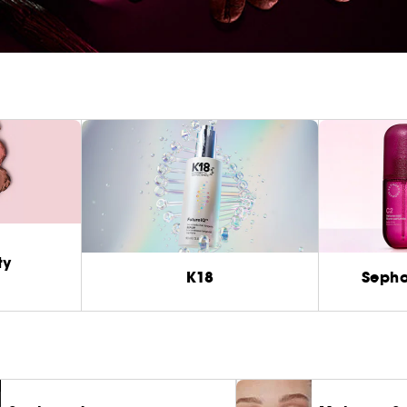
ty
K18
Sepho