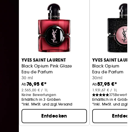
YVES SAINT LAURENT
YVES SAINT LAURE
Black Opium Pink Glaze
Black Opium
Eau de Parfum
Eau de Parfum
30 ml
30ml
76,95 €*
57,95 €*
Ab
Ab
2.565,00 € / 1L
1.931,67 € / 1L
Keine Bewertungen
375
Bewertun
Erhältlich in 3 Größen
Erhältlich in 4 Größen
*Inkl. MwSt. und zzgl.Versand
*Inkl. MwSt. und zzgl.
Entdecken
Entdec