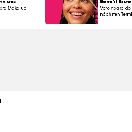
rvices
Benefit Brow
sere Make-up
Vereinbare de
nächsten Termi
d