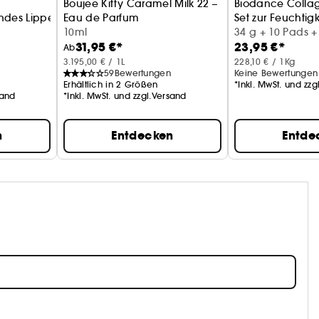
Boujee Kitty Caramel Milk 22 –
Biodance Collage
ndes Lippenöl
Eau de Parfum
Set zur Feuchtig
10ml
34 g + 10 Pads +
31,95 €*
23,95 €*
+ 20 ml
Ab
3.195,00 € / 1L
228,10 € / 1Kg
59
Bewertungen
Keine Bewertungen
Erhältlich in 2 Größen
*Inkl. MwSt. und zz
sand
*Inkl. MwSt. und zzgl.Versand
n
Entdecken
Entde