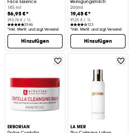
Face Essence
Reinigungsmilch
145 ml
200ml
56,95 €*
19,45 €*
392,76 € / 1L
97,25 € / 1L
2546
123
*Inkl. MwSt. und zzgl.Versand
*Inkl. MwSt. und zzgl.Versand
Hinzufügen
Hinzufügen
ERBORIAN
LA MER
Detox Centella
The Calming Lotion