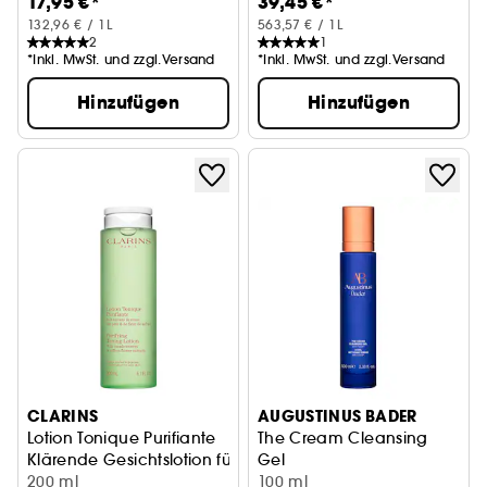
17,95 €*
39,45 €*
132,96 € / 1L
563,57 € / 1L
2
1
*Inkl. MwSt. und zzgl.Versand
*Inkl. MwSt. und zzgl.Versand
Hinzufügen
Hinzufügen
CLARINS
AUGUSTINUS BADER
Lotion Tonique Purifiante
The Cream Cleansing
Klärende Gesichtslotion für Misch- bis ölige Haut
Gel
200 ml
Das Reinigungsgel Creme
100 ml