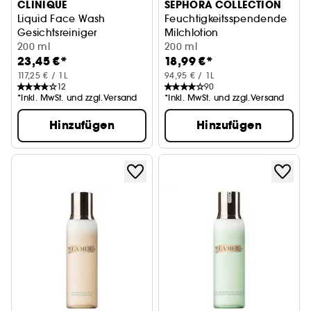
CLINIQUE
SEPHORA COLLECTION
Liquid Face Wash
Feuchtigkeitsspendende
Gesichtsreiniger
Milchlotion
200 ml
mit Ectoin
200 ml
23,45 €*
18,99 €*
117,25 € / 1L
94,95 € / 1L
12
90
*Inkl. MwSt. und zzgl.Versand
*Inkl. MwSt. und zzgl.Versand
Hinzufügen
Hinzufügen