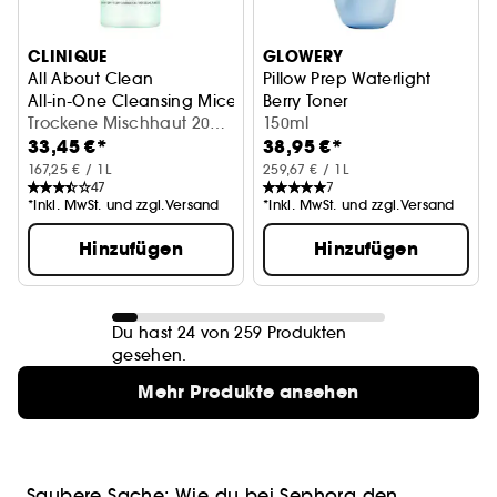
CLINIQUE
GLOWERY
All About Clean
Pillow Prep Waterlight
All-in-One Cleansing Micellar Milk & Makeup Remover
Berry Toner
Trockene Mischhaut 200
antioxidativ mit Heidelbeerex
150ml
33,45 €*
38,95 €*
ml
167,25 € / 1L
259,67 € / 1L
47
7
*Inkl. MwSt. und zzgl.Versand
*Inkl. MwSt. und zzgl.Versand
Hinzufügen
Hinzufügen
Du hast 24 von 259 Produkten
gesehen.
Mehr Produkte ansehen
Saubere Sache: Wie du bei Sephora den