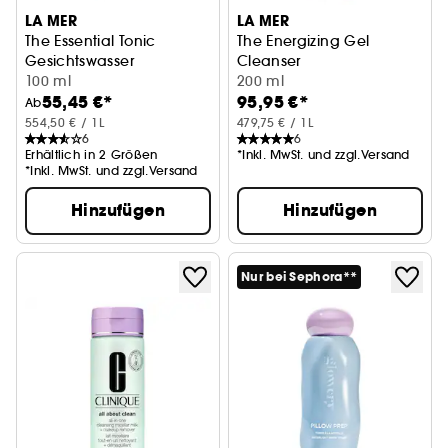
LA MER
LA MER
The Essential Tonic
The Energizing Gel
Gesichtswasser
Cleanser
100 ml
Reinigung
200 ml
55,45 €*
95,95 €*
Ab
554,50 € / 1L
479,75 € / 1L
6
6
Erhältlich in 2 Größen
*Inkl. MwSt. und zzgl.Versand
*Inkl. MwSt. und zzgl.Versand
Hinzufügen
Hinzufügen
Nur bei Sephora**