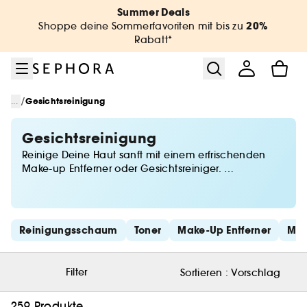
Zum Menü
Zum Hauptinhalt
Zur Fußzeile
Summer Deals
20%
Shoppe deine Sommerfavoriten mit bis zu
Rabatt*
/
...
Gesichtsreinigung
Gesichtsreinigung
Reinige Deine Haut sanft mit einem erfrischenden
Make-up Entferner oder Gesichtsreiniger.
Morgens und abends bereitet er die Hautpflege vor
und befreit sie von allen Unreinheiten.
Finde mit Sephora die ideale Abschminkcreme, die
optimal an Deinen Hauttyp angepasst ist!
Schnelllinks überspringen
Reinigungsschaum
Toner
Make-Up Entferner
Miz
Filter
Sortieren :
Vorschlag
259 Produkte