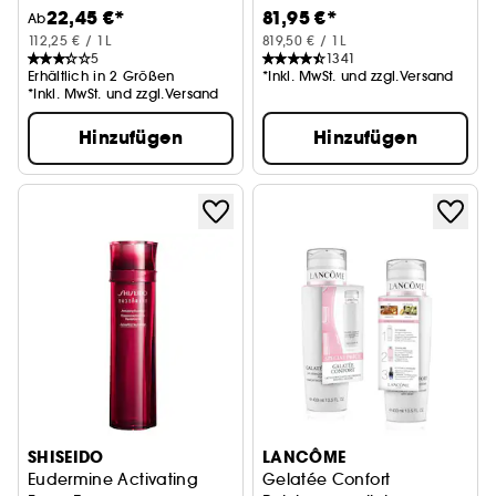
22,45 €*
81,95 €*
Ab
112,25 € / 1L
819,50 € / 1L
5
1341
Erhältlich in 2 Größen
*Inkl. MwSt. und zzgl.Versand
*Inkl. MwSt. und zzgl.Versand
Hinzufügen
Hinzufügen
SHISEIDO
LANCÔME
Eudermine Activating
Gelatée Confort