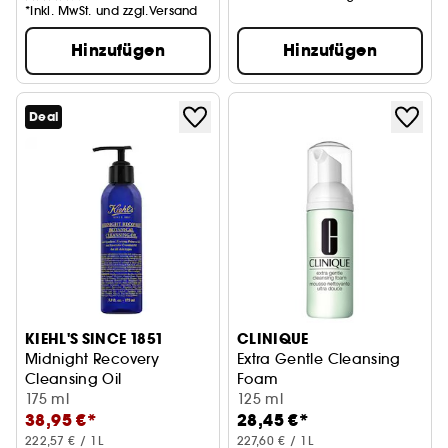
*Inkl. MwSt. und zzgl.Versand
Hinzufügen
Hinzufügen
Deal
KIEHL'S SINCE 1851
CLINIQUE
Midnight Recovery
Extra Gentle Cleansing
Cleansing Oil
Foam
Reinigungsöl
175 ml
125 ml
38,95 €*
28,45 €*
222,57 € / 1L
227,60 € / 1L