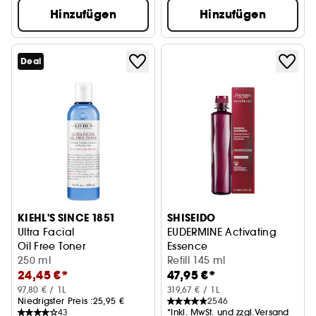
Hinzufügen
Hinzufügen
Deal
KIEHL'S SINCE 1851
SHISEIDO
Ultra Facial
EUDERMINE Activating
Oil Free Toner
Essence
250 ml
Refill
Refill 145 ml
24,45 €*
47,95 €*
97,80 € / 1L
319,67 € / 1L
Niedrigster Preis :
25,95 €
2546
43
*Inkl. MwSt. und zzgl.Versand