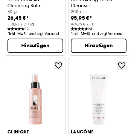
Cleansing Balm
Cleanser
80 g
Reinigung
200ml
26,45 €*
95,95 €*
330,63 € / 1Kg
479,75 € / 1L
32
24
*Inkl. MwSt. und zzgl.Versand
*Inkl. MwSt. und zzgl.Versand
Hinzufügen
Hinzufügen
CLINIQUE
LANCÔME