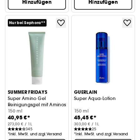
Hinzufügen
Hinzufügen
Nur bei Sephora**
SUMMER FRIDAYS
GUERLAIN
Super Amino Gel
Super Aqua-Lotion
Reinigungsgel mit Aminosäuren
150 ml
150 ml
40,95 €*
45,45 €*
273,00 € / 1L
303,00 € / 1L
345
25
*Inkl. MwSt. und zzgl.Versand
*Inkl. MwSt. und zzgl.Versand