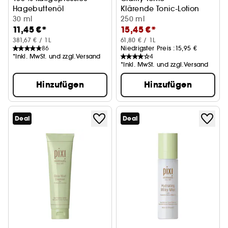
Hagebuttenöl
Klärende Tonic-Lotion
Feuchtigkeitsspendendes Öl
30 ml
250 ml
11,45 €*
15,45 €*
381,67 € / 1L
61,80 € / 1L
86
Niedrigster Preis :
15,95 €
*Inkl. MwSt. und zzgl.Versand
4
*Inkl. MwSt. und zzgl.Versand
Hinzufügen
Hinzufügen
Deal
Deal