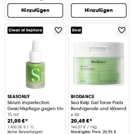
Hinzufügen
Hinzufügen
Clean at Sephora
Deal
SEASONLY
BIODANCE
Sérum imperfection
Sea Kelp Gel Toner Pads
Gesichtspflege gegen Unreinheiten
Beruhigende und klärende 
15 ml
x 60
21,00 €*
20,45 €*
1.400,00 € / 1L
146,07 € / 1Kg
Keine Bewertungen
Niedrigster Preis :
20,95 €