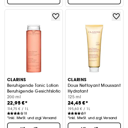
CLARINS
CLARINS
Beruhigende Tonic Lotion
Doux Nettoyant Moussant
Beruhigende Gesichtslotion
Hydratant
200 ml
Feuchtigkeit spendender Re
125 ml
22,95 €*
24,45 €*
114,75 € / 1L
195,60 € / 1L
18
9
*Inkl. MwSt. und zzgl.Versand
*Inkl. MwSt. und zzgl.Versand