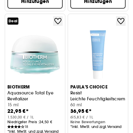
Hinzufügen
Hinzufügen
Deal
BIOTHERM
PAULA'S CHOICE
Aquasource Total Eye
Resist
Revitalizer
Leichte Feuchtigkeitscreme mi
Kühlende, abschwellende Augenpflege
15 ml
60 ml
22,95 €*
36,95 €*
1.530,00 € / 1L
615,83 € / 1L
Niedrigster Preis :
24,50 €
Keine Bewertungen
18
*Inkl. MwSt. und zzgl.Versand
*Inkl. MwSt. und zzgl.Versand