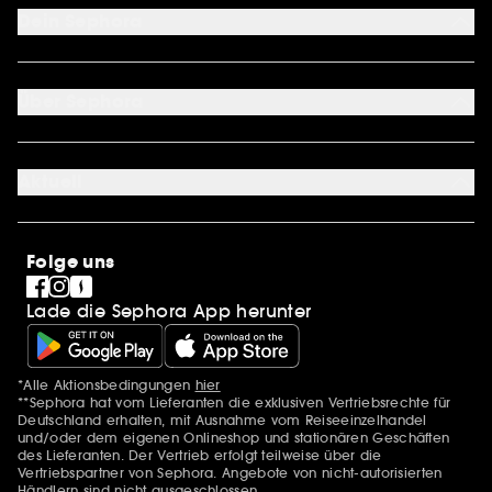
Kontakt
Dein Sephora
Lieferservices
Retoure & Rückerstattung
Mein Konto
Zahlungsmethoden
Sephora Unlimited
Über Sephora
Geschenkkarte
Cookie Einstellungen
Über uns
Karriere
Aktuell
International
Stores
SEPHORA Prize
Sephora Stands
Clean at Sephora
Folge uns
Pride
Lade die Sephora App herunter
*Alle Aktionsbedingungen
hier
Zusätzlich Erwähnungen
**Sephora hat vom Lieferanten die exklusiven Vertriebsrechte für
Deutschland erhalten, mit Ausnahme vom Reiseeinzelhandel
und/oder dem eigenen Onlineshop und stationären Geschäften
des Lieferanten. Der Vertrieb erfolgt teilweise über die
Vertriebspartner von Sephora. Angebote von nicht-autorisierten
Händlern sind nicht ausgeschlossen.