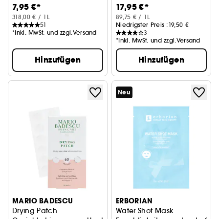
7,95 €*
17,95 €*
Calendula
318,00 € / 1L
89,75 € / 1L
51
Niedrigster Preis :
19,50 €
*Inkl. MwSt. und zzgl.Versand
3
*Inkl. MwSt. und zzgl.Versand
Hinzufügen
Hinzufügen
Neu
MARIO BADESCU
ERBORIAN
Drying Patch
Water Shot Mask