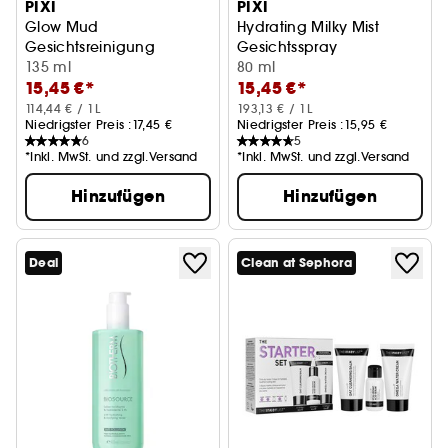
PIXI
PIXI
Glow Mud
Hydrating Milky Mist
Gesichtsreinigung
Gesichtsspray
135 ml
80 ml
15,45 €*
15,45 €*
114,44 € / 1L
193,13 € / 1L
Niedrigster Preis :
17,45 €
Niedrigster Preis :
15,95 €
6
5
*Inkl. MwSt. und zzgl.Versand
*Inkl. MwSt. und zzgl.Versand
Hinzufügen
Hinzufügen
Deal
Clean at Sephora