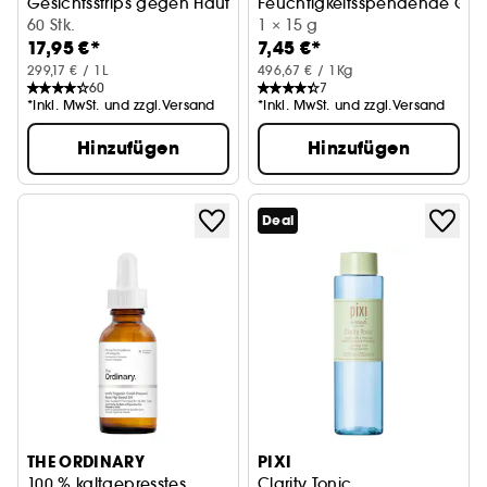
Gesichtsstrips gegen Hautunreinheiten
Feuchtigkeitsspendende Ges
60 Stk.
1 × 15 g
17,95 €*
7,45 €*
299,17 € / 1L
496,67 € / 1Kg
60
7
*Inkl. MwSt. und zzgl.Versand
*Inkl. MwSt. und zzgl.Versand
Hinzufügen
Hinzufügen
Deal
THE ORDINARY
PIXI
100 % kaltgepresstes
Clarity Tonic