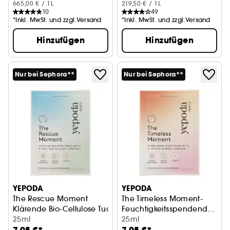
665,00 € / 1L
219,50 € / 1L
10
49
*Inkl. MwSt. und zzgl.Versand
*Inkl. MwSt. und zzgl.Versand
Hinzufügen
Hinzufügen
Nur bei Sephora**
Nur bei Sephora**
YEPODA
YEPODA
The Rescue Moment
The Timeless Moment-
Klärende Bio-Cellulose Tuchmaske mit PHA, AHA und Alge
Feuchtigkeitsspendende,
25ml
Slow Aging Tuchmaske
25ml
Peptiden