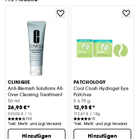
CLINIQUE
PATCHOLOGY
Anti-Blemish Solutions All-
Cool Crush Hydrogel Eye
Over Clearing Treatment
Patches
50 ml
Feuchtigkeitspflege für die 
5 x 78 g
26,95 €*
12,95 €*
539,00 € / 1L
172,67 € / 1Kg
730
10
*Inkl. MwSt. und zzgl.Versand
*Inkl. MwSt. und zzgl.Versand
Hinzufügen
Hinzufügen