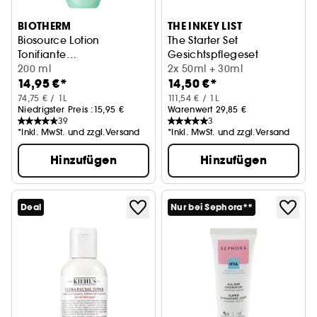
BIOTHERM
THE INKEY LIST
Biosource Lotion
The Starter Set
Tonifiante
Gesichtspflegeset
Reinigungslotion
200 ml
2x 50ml + 30ml
14,95 €*
14,50 €*
74,75 € / 1L
111,54 € / 1L
Niedrigster Preis :
15,95 €
Warenwert 29,85 €
39
3
*Inkl. MwSt. und zzgl.Versand
*Inkl. MwSt. und zzgl.Versand
Hinzufügen
Hinzufügen
Deal
Nur bei Sephora**