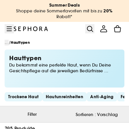
Zum Menü
Zum Hauptinhalt
Zur Fußzeile
Summer Deals
20%
Shoppe deine Sommerfavoriten mit bis zu
Rabatt*
/
...
Hauttypen
Hauttypen
Du bekommst eine perfekte Haut, wenn Du Deine
Gesichtspflege auf die jeweiligen Bedürfnisse
der Haut abstimmst. Ob sie Feuchtigkeit, Spannkraft,
Pflege bei kleinen Unregelmäßigkeiten oder
eine Anti-Falten-Creme braucht - Sephora findet die
passende Antwort für Dich mit den besten
Schnelllinks überspringen
Trockene Haut
Hautunreinheiten
Anti-Aging
Fet
Gesichtspflege-Produkten für empfindliche, trockene,
fettige oder Mischhaut.
Filter
Sortieren :
Vorschlag
795 Produkte