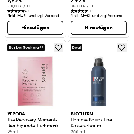
7,95 €*
7,95 €*
318,00 € / 1L
318,00 € / 1L
40
117
*Inkl. MwSt. und zzgl.Versand
*Inkl. MwSt. und zzgl.Versand
Hinzufügen
Hinzufügen
Nur bei Sephora**
Deal
YEPODA
BIOTHERM
The Recovery Moment-
Homme Basics Line
Beruhigende Tuchmaske
Rasierschaum
Niacinamid, Panthenol
25ml
200 ml