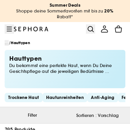
Zum Menü
Zum Hauptinhalt
Zur Fußzeile
Summer Deals
20%
Shoppe deine Sommerfavoriten mit bis zu
Rabatt*
/
...
Hauttypen
Hauttypen
Du bekommst eine perfekte Haut, wenn Du Deine
Gesichtspflege auf die jeweiligen Bedürfnisse
der Haut abstimmst. Ob sie Feuchtigkeit, Spannkraft,
Pflege bei kleinen Unregelmäßigkeiten oder
eine Anti-Falten-Creme braucht - Sephora findet die
passende Antwort für Dich mit den besten
Schnelllinks überspringen
Trockene Haut
Hautunreinheiten
Anti-Aging
Fet
Gesichtspflege-Produkten für empfindliche, trockene,
fettige oder Mischhaut.
Filter
Sortieren :
Vorschlag
795 Produkte