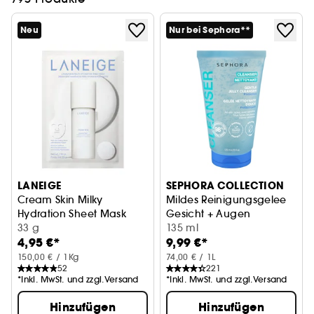
Neu
Nur bei Sephora**
LANEIGE
SEPHORA COLLECTION
Cream Skin Milky
Mildes Reinigungsgelee
Hydration Sheet Mask
Gesicht + Augen
Hydratisierende, beruhigende Tuchmaske
33 g
135 ml
4,95 €*
9,99 €*
150,00 € / 1Kg
74,00 € / 1L
52
221
*Inkl. MwSt. und zzgl.Versand
*Inkl. MwSt. und zzgl.Versand
Hinzufügen
Hinzufügen