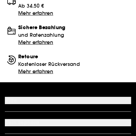
Ab 34.50 €
Mehr erfahren
Sichere Bezahlung
und Ratenzahlung
Mehr erfahren
Retoure
Kostenloser Rückversand
Mehr erfahren
Hilfe
FAQ
Kontakt
Dein Sephora
Lieferservices
Retoure & Rückerstattung
Mein Konto