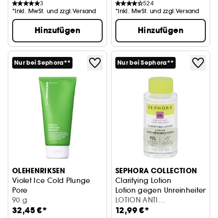
3
524
*Inkl. MwSt. und zzgl.Versand
*Inkl. MwSt. und zzgl.Versand
Hinzufügen
Hinzufügen
Nur bei Sephora**
Nur bei Sephora**
OLEHENRIKSEN
SEPHORA COLLECTION
Violet Ice Cold Plunge
Clarifying Lotion
Pore
Lotion gegen Unreinheiten mi
Reinigende Detox-Maske
90 g
LOTION ANTI
32,45 €*
12,99 €*
IMPERFECTIONS-22