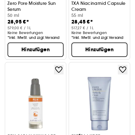
Zero Pore Moisture Sun
TXA Niacinamid Capsule
Serum
Cream
Feuchtigkeitsspendendes Gesichtsserum LSF 50+
50 ml
Teintkorrigierende Gesichtsc
55 ml
28,95 €*
28,45 €*
579,00 € / 1L
517,27 € / 1L
Keine Bewertungen
Keine Bewertungen
*Inkl. MwSt. und zzgl.Versand
*Inkl. MwSt. und zzgl.Versand
Hinzufügen
Hinzufügen