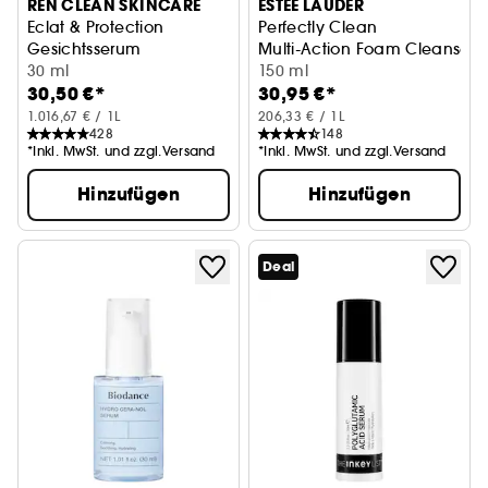
REN CLEAN SKINCARE
ESTÉE LAUDER
Eclat & Protection
Perfectly Clean
Gesichtsserum
Multi-Action Foam Cleanser/
30 ml
150 ml
30,50 €*
30,95 €*
1.016,67 € / 1L
206,33 € / 1L
428
148
*Inkl. MwSt. und zzgl.Versand
*Inkl. MwSt. und zzgl.Versand
Hinzufügen
Hinzufügen
Deal