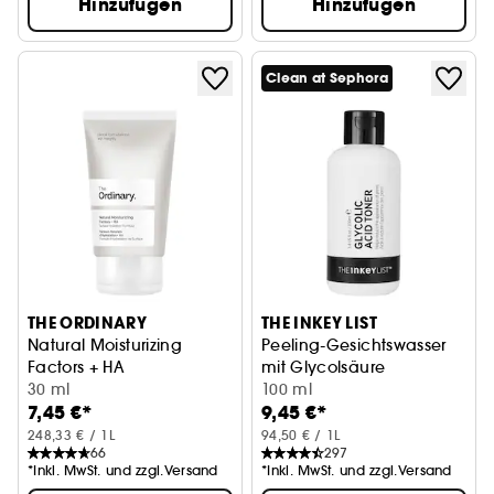
Hinzufügen
Hinzufügen
Clean at Sephora
THE ORDINARY
THE INKEY LIST
Natural Moisturizing
Peeling-Gesichtswasser
Factors + HA
mit Glycolsäure
Feuchtigkeitscreme
30 ml
100 ml
7,45 €*
9,45 €*
248,33 € / 1L
94,50 € / 1L
66
297
*Inkl. MwSt. und zzgl.Versand
*Inkl. MwSt. und zzgl.Versand