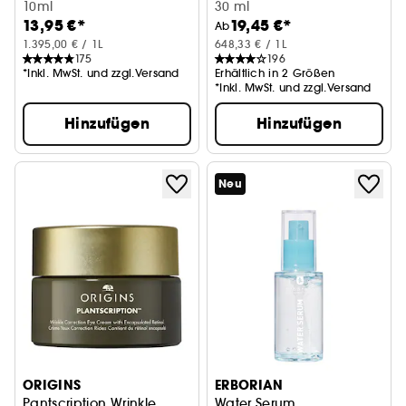
10ml
30 ml
13,95 €*
19,45 €*
Ab
1.395,00 € / 1L
648,33 € / 1L
175
196
*Inkl. MwSt. und zzgl.Versand
Erhältlich in 2 Größen
*Inkl. MwSt. und zzgl.Versand
Hinzufügen
Hinzufügen
Neu
ORIGINS
ERBORIAN
Pantscription Wrinkle
Water Serum