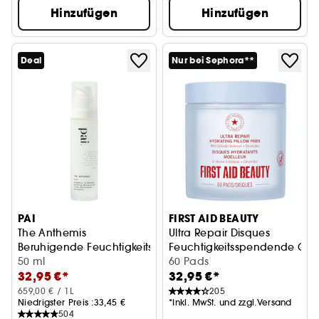
Hinzufügen
Hinzufügen
Deal
Nur bei Sephora**
PAI
FIRST AID BEAUTY
The Anthemis
Ultra Repair Disques
Beruhigende Feuchtigkeitscreme mit Kamille & Wildrose
Feuchtigkeitsspendende Ges
50 ml
60 Pads
32,95 €*
32,95 €*
659,00 € / 1L
205
Niedrigster Preis :
33,45 €
*Inkl. MwSt. und zzgl.Versand
504