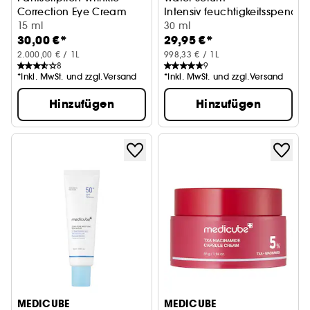
Correction Eye Cream
Intensiv feuchtigkeitsspend
with Encapsulated Retinol
15 ml
30 ml
30,00 €*
29,95 €*
2.000,00 € / 1L
998,33 € / 1L
8
9
*Inkl. MwSt. und zzgl.Versand
*Inkl. MwSt. und zzgl.Versand
Hinzufügen
Hinzufügen
MEDICUBE
MEDICUBE