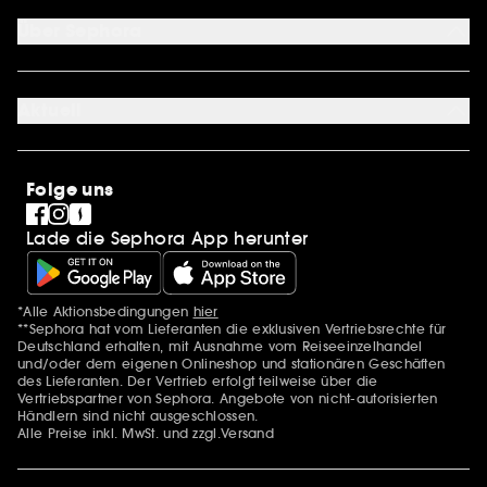
Zahlungsmethoden
Sephora Unlimited
Über Sephora
Geschenkkarte
Cookie Einstellungen
Über uns
Karriere
Aktuell
International
Stores
SEPHORA Prize
Sephora Stands
Clean at Sephora
Folge uns
Pride
Lade die Sephora App herunter
*Alle Aktionsbedingungen
hier
Zusätzlich Erwähnungen
**Sephora hat vom Lieferanten die exklusiven Vertriebsrechte für
Deutschland erhalten, mit Ausnahme vom Reiseeinzelhandel
und/oder dem eigenen Onlineshop und stationären Geschäften
des Lieferanten. Der Vertrieb erfolgt teilweise über die
Vertriebspartner von Sephora. Angebote von nicht-autorisierten
Händlern sind nicht ausgeschlossen.
Alle Preise inkl. MwSt. und zzgl.Versand