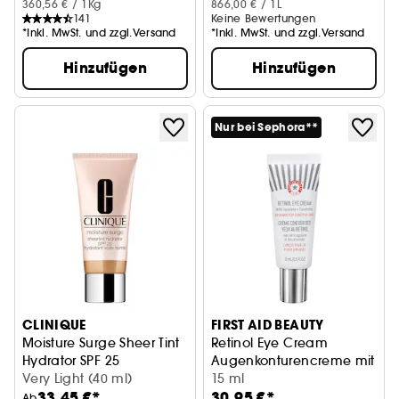
360,56 € / 1Kg
866,00 € / 1L
141
Keine Bewertungen
*Inkl. MwSt. und zzgl.Versand
*Inkl. MwSt. und zzgl.Versand
Hinzufügen
Hinzufügen
Nur bei Sephora**
CLINIQUE
FIRST AID BEAUTY
Moisture Surge Sheer Tint
Retinol Eye Cream
Hydrator SPF 25
Augenkonturencreme mit Ret
Very Light (40 ml)
15 ml
33,45 €*
30,95 €*
Ab