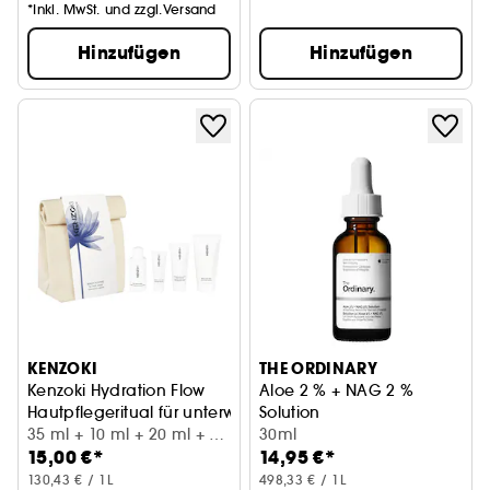
*Inkl. MwSt. und zzgl.Versand
Hinzufügen
Hinzufügen
KENZOKI
THE ORDINARY
Kenzoki Hydration Flow
Aloe 2 % + NAG 2 %
Hautpflegeritual für unterwegs
Solution
35 ml + 10 ml + 20 ml + 50
Beruhigendes Serum gegen H
30ml
15,00 €*
14,95 €*
ml
130,43 € / 1L
498,33 € / 1L