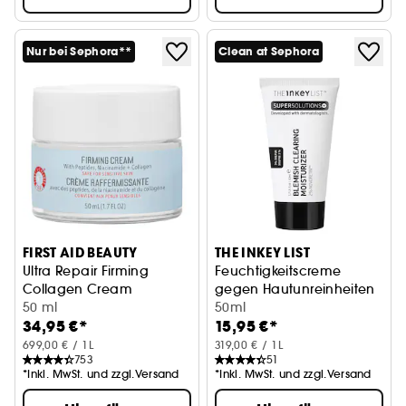
Nur bei Sephora**
Clean at Sephora
FIRST AID BEAUTY
THE INKEY LIST
Ultra Repair Firming
Feuchtigkeitscreme
Collagen Cream
gegen Hautunreinheiten
Straffende Creme mit Peptiden
50 ml
2% NovoRetin™
50ml
34,95 €*
15,95 €*
699,00 € / 1L
319,00 € / 1L
753
51
*Inkl. MwSt. und zzgl.Versand
*Inkl. MwSt. und zzgl.Versand