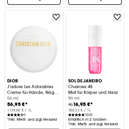
DIOR
SOL DE JANEIRO
J’adore Les Adorables
Cheirosa 48
Creme für Hände, Nägel
Mist für Körper und Haar
und Dekolleté
50 ml
90 ml
56,95 €*
16,95 €*
Ab
1.139,00 € / 1L
188,33 € / 1L
5
1005
*Inkl. MwSt. und zzgl.Versand
Erhältlich in 2 Größen
*Inkl. MwSt. und zzgl.Versand