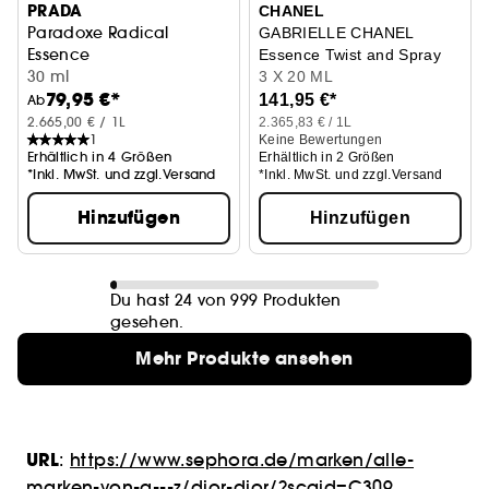
PRADA
CHANEL
Paradoxe Radical
GABRIELLE CHANEL
Essence
Essence Twist and Spray
Eau de Parfum Nachfüllbar
30 ml
3 X 20 ML
79,95 €*
141,95 €*
Ab
2.665,00 € / 1L
2.365,83 € / 1L
1
Keine Bewertungen
Erhältlich in 4 Größen
Erhältlich in 2 Größen
*Inkl. MwSt. und zzgl.Versand
*Inkl. MwSt. und zzgl.Versand
Hinzufügen
Hinzufügen
Du hast 24 von 999 Produkten
gesehen.
Mehr Produkte ansehen
URL
:
https://www.sephora.de/marken/alle-
marken-von-a---z/dior-dior/?scgid=C309