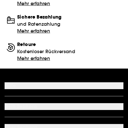
Mehr erfahren
Sichere Bezahlung
und Ratenzahlung
Mehr erfahren
Retoure
Kostenloser Rückversand
Mehr erfahren
Hilfe
FAQ
Kontakt
Dein Sephora
Lieferservices
Retoure & Rückerstattung
Mein Konto
Zahlungsmethoden
Sephora Unlimited
Über Sephora