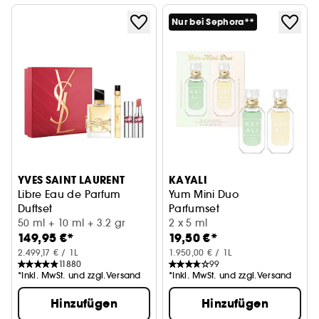
Nur bei Sephora**
YVES SAINT LAURENT
KAYALI
Libre Eau de Parfum
Yum Mini Duo
Duftset
Parfumset
50 ml + 10 ml + 3.2 gr
2 x 5 ml
149,95 €*
19,50 €*
2.499,17 € / 1L
1.950,00 € / 1L
11880
99
*Inkl. MwSt. und zzgl.Versand
*Inkl. MwSt. und zzgl.Versand
Hinzufügen
Hinzufügen