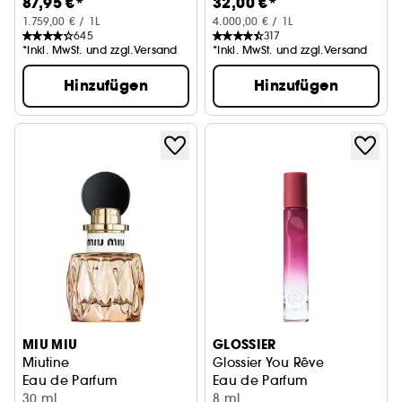
87,95 €*
32,00 €*
1.759,00 € / 1L
4.000,00 € / 1L
645
317
*Inkl. MwSt. und zzgl.Versand
*Inkl. MwSt. und zzgl.Versand
Hinzufügen
Hinzufügen
MIU MIU
GLOSSIER
Miutine
Glossier You Rêve
Eau de Parfum
Eau de Parfum
30 ml
8 ml