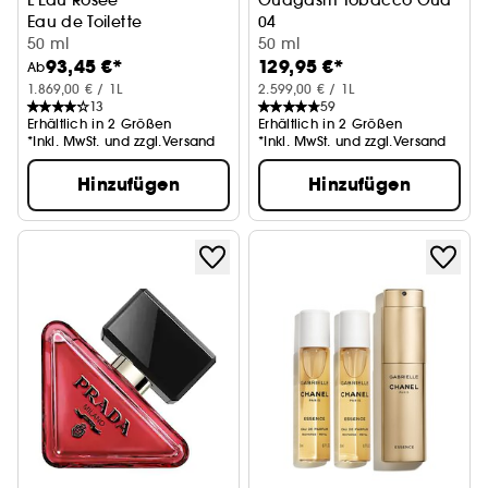
L'Eau Rosee
Oudgasm Tobacco Oud
Eau de Toilette
04
50 ml
Eau de Parfum Intense
50 ml
93,45 €*
129,95 €*
Ab
1.869,00 € / 1L
2.599,00 € / 1L
13
59
Erhältlich in 2 Größen
Erhältlich in 2 Größen
*Inkl. MwSt. und zzgl.Versand
*Inkl. MwSt. und zzgl.Versand
Hinzufügen
Hinzufügen