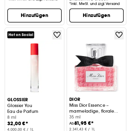
*Inkl. MwSt. und zzgl.Versand
Hinzufügen
Hinzufügen
Hot on Social
DIOR
GLOSSIER
Miss Dior Essence –
Glossier You
marmeladige, florale
Eau de Parfum
und holzige Noten
35 ml
8 ml
81,95 €*
32,00 €*
Ab
2.341,43 € / 1L
4.000,00 € / 1L