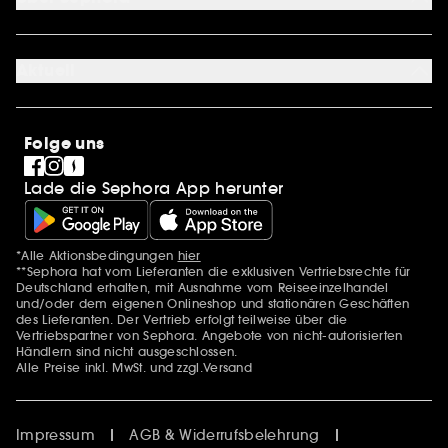
Geschenkkarte
Cookie Einstellungen
Über uns
Karriere
Aktuell
International
Stores
SEPHORA Prize
Sephora Stands
Clean at Sephora
Folge uns
Pride
Lade die Sephora App herunter
*Alle Aktionsbedingungen
hier
Zusätzlich Erwähnungen
**Sephora hat vom Lieferanten die exklusiven Vertriebsrechte für
Deutschland erhalten, mit Ausnahme vom Reiseeinzelhandel
und/oder dem eigenen Onlineshop und stationären Geschäften
des Lieferanten. Der Vertrieb erfolgt teilweise über die
Vertriebspartner von Sephora. Angebote von nicht-autorisierten
Händlern sind nicht ausgeschlossen.
Alle Preise inkl. MwSt. und zzgl.Versand
Impressum
AGB & Widerrufsbelehrung