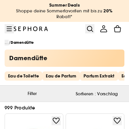
Zum Menü
Zum Hauptinhalt
Zur Fußzeile
Summer Deals
20%
Shoppe deine Sommerfavoriten mit bis zu
Rabatt*
/
...
Damendüfte
Damendüfte
Schnelllinks überspringen
Eau de Toilette
Eau de Parfum
Parfum Extrakt
Eau
Filter
Sortieren :
Vorschlag
999 Produkte