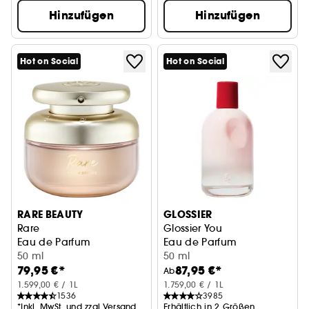
Hinzufügen
Hinzufügen
Hot on Social
Hot on Social
RARE BEAUTY
GLOSSIER
Rare
Glossier You
Eau de Parfum
Eau de Parfum
50 ml
50 ml
79,95 €*
87,95 €*
Ab
1.599,00 € / 1L
1.759,00 € / 1L
1536
3985
*Inkl. MwSt. und zzgl.Versand
Erhältlich in 2 Größen