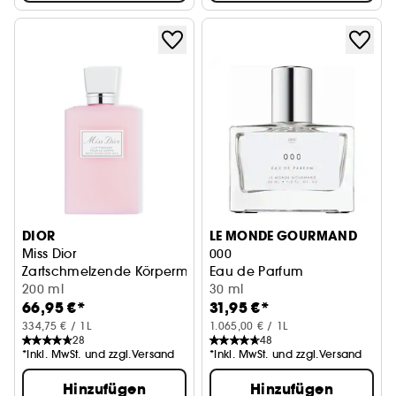
DIOR
LE MONDE GOURMAND
Miss Dior
000
Zartschmelzende Körpermilch - Parfümierte Lotion für Dam
Eau de Parfum
200 ml
30 ml
66,95 €*
31,95 €*
334,75 € / 1L
1.065,00 € / 1L
28
48
*Inkl. MwSt. und zzgl.Versand
*Inkl. MwSt. und zzgl.Versand
Hinzufügen
Hinzufügen