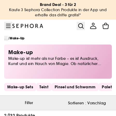
Zum Menü
Zum Hauptinhalt
Zur Fußzeile
Brand Deal - 3 für 2
Kaufe 3 Sephora Collection Produkte in der App und
erhalte das dritte gratis!*
/
...
Make-Up
Make-up
Make-up ist mehr als nur Farbe – es ist Ausdruck,
Kunst und ein Hauch von Magie. Ob natürlicher
Glow oder dramatischer Look, bei Sephora findest du
alles, um deine Persönlichkeit perfekt in Szene zu
setzen. Von Foundations für den perfekten Teint über
ausdrucksstarkes Augen-Make-up bis hin zu
Schnelllinks überspringen
Make-up Sets
Teint
Pinsel und Schwamm
Palett
Lidschatten in allen Nuancen – entdecke die
neuesten Trends und zeitlose Klassiker. Lass deiner
Kreativität freien Lauf und finde deine Beauty-Must-
Filter
Sortieren :
Vorschlag
haves für jeden Anlass!
2.032 Produkte