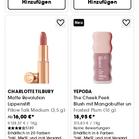
Hinzufügen
Hinzufügen
Neu
CHARLOTTE TILBURY
YEPODA
Matte Revolution
The Cheek Peek
Lippenstift
Blush mit Mangobutter und Gr
Pillow Talk Medium (3,5 g)
Frosted Plum (10 g)
16,00 €*
18,95 €*
Ab
9.128,57 € / 1Kg
315,83 € / 1Kg
5189
Keine Bewertungen
Erhältlich in 20 Farben
Erhältlich in 6 Farben
*Inkl. MwSt. und zzgl.Versand
*Inkl. MwSt. und zzgl.Versand