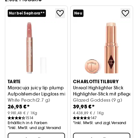
Nur bei Sephora**
Neu
TARTE
CHARLOTTE TILBURY
Maracuja juicy lip plump
Unreal Highlighter Stick
Aufpolsternder Lipgloss mit Hyaluronsäure
Highlighter-Stick mit pflegend
White Peach(2.7 g)
Glazed Goddess (9 g)
26,95 €*
39,95 €*
9.981,48 € / 1Kg
4.438,89 € / 1Kg
1514
147
Erhältlich in 6 Farben
*Inkl. MwSt. und zzgl.Versand
*Inkl. MwSt. und zzgl.Versand