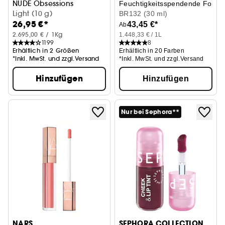
NUDE Obsessions
Feuchtigkeitsspendende Founda
Light (10 g)
BR132 (30 ml)
26,95 €*
43,45 €*
Ab
2.695,00 € / 1Kg
1.448,33 € / 1L
1199
8
Erhältlich in 2 Größen
Erhältlich in 20 Farben
*Inkl. MwSt. und zzgl.Versand
*Inkl. MwSt. und zzgl.Versand
Hinzufügen
Hinzufügen
Nur bei Sephora**
NARS
SEPHORA COLLECTION