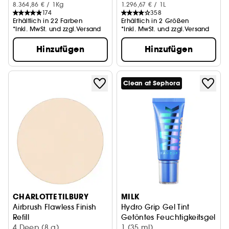
8.364,86 € / 1Kg
1.296,67 € / 1L
174
358
Erhältlich in 22 Farben
Erhältlich in 2 Größen
*Inkl. MwSt. und zzgl.Versand
*Inkl. MwSt. und zzgl.Versand
Hinzufügen
Hinzufügen
Clean at Sephora
CHARLOTTE TILBURY
MILK
Airbrush Flawless Finish
Hydro Grip Gel Tint
Refill
Getöntes Feuchtigkeitsgel Hy
Nachfüllpackung mattierender Puder
4 Deep (8 g)
1 (35 ml)