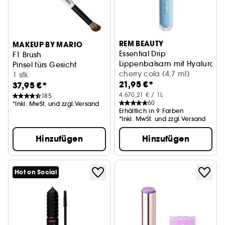
REM BEAUTY
MAKEUP BY MARIO
Essential Drip
F1 Brush
Lippenbalsam mit Hyalurons
Pinsel fürs Gesicht
cherry cola (4.7 ml)
1 stk
21,95 €*
37,95 €*
4.670,21 € / 1L
185
60
*Inkl. MwSt. und zzgl.Versand
Erhältlich in 9 Farben
*Inkl. MwSt. und zzgl.Versand
Hinzufügen
Hinzufügen
Hot on Social