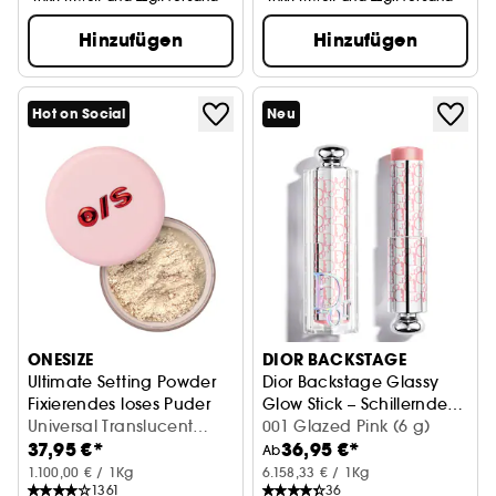
Hinzufügen
Hinzufügen
Hot on Social
Neu
ONESIZE
DIOR BACKSTAGE
Ultimate Setting Powder
Dior Backstage Glassy
Fixierendes loses Puder
Glow Stick – Schillernder
Universal Translucent
Multi-Use Balsam
001 Glazed Pink (6 g)
37,95 €*
36,95 €*
(34.5g)
Highlighter
Ab
1.100,00 € / 1Kg
6.158,33 € / 1Kg
1361
36