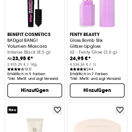
BENEFIT COSMETICS
FENTY BEAUTY
BADgal BANG!
Gloss Bomb Stix
Volumen-Mascara
Glitzer-Lipgloss
Intense Black (8,5 g)
02 - Fenty Glow (3,6 g)
23,95 €*
24,95 €*
Ab
2.935,29 € / 1Kg
4.536,36 € / 1L
1031
244
Erhältlich in 5 Farben
Erhältlich in 7 Farben
*Inkl. MwSt. und zzgl.Versand
*Inkl. MwSt. und zzgl.Versand
Hinzufügen
Hinzufügen
Neu