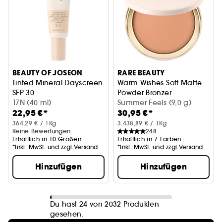
BEAUTY OF JOSEON
RARE BEAUTY
Tinted Mineral Dayscreen
Warm Wishes Soft Matte
SFP 30
Powder Bronzer
Getönte Sonnencreme mit Ceramide
17N (40 ml)
Matter und weicher Bronzing
Summer Feels (9,0 g)
22,95 €*
30,95 €*
364,29 € / 1Kg
3.438,89 € / 1Kg
Keine Bewertungen
248
Erhältlich in 10 Größen
Erhältlich in 7 Farben
*Inkl. MwSt. und zzgl.Versand
*Inkl. MwSt. und zzgl.Versand
Hinzufügen
Hinzufügen
Du hast 24 von 2032 Produkten
gesehen.