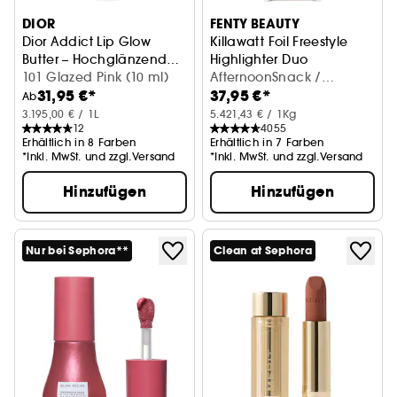
DIOR
FENTY BEAUTY
Dior Addict Lip Glow
Killawatt Foil Freestyle
Butter – Hochglänzende
Highlighter Duo
Lippenpflege
101 Glazed Pink (10 ml)
Highlighter für Wangen und
AfternoonSnack /
31,95 €*
37,95 €*
MoHunny (2 x 3,5 g)
Ab
3.195,00 € / 1L
5.421,43 € / 1Kg
12
4055
Erhältlich in 8 Farben
Erhältlich in 7 Farben
*Inkl. MwSt. und zzgl.Versand
*Inkl. MwSt. und zzgl.Versand
Hinzufügen
Hinzufügen
Nur bei Sephora**
Clean at Sephora