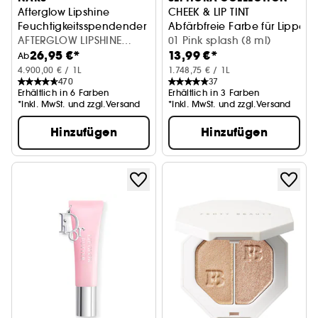
Afterglow Lipshine
CHEEK & LIP TINT
Feuchtigkeitsspendender Lipgloss
Abfärbfreie Farbe für Lippe
AFTERGLOW LIPSHINE
01 Pink splash (8 ml)
26,95 €*
13,99 €*
ORGASM
Ab
4.900,00 € / 1L
1.748,75 € / 1L
470
37
Erhältlich in 6 Farben
Erhältlich in 3 Farben
*Inkl. MwSt. und zzgl.Versand
*Inkl. MwSt. und zzgl.Versand
Hinzufügen
Hinzufügen