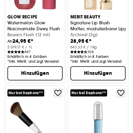
GLOW RECIPE
MERIT BEAUTY
Watermelon Glow
Signature Lip Blush
Niacinamide Dewy Flush
Matter, modulierbarer Lippens
Aufhellendes Flüssiges Rouge
Beeren Flush (12 ml)
Archival (3g)
24,95 €*
28,95 €*
Ab
2.079,17 € / 1L
643,33 € / 1Kg
447
308
Erhältlich in 4 Größen
Erhältlich in 8 Farben
*Inkl. MwSt. und zzgl.Versand
*Inkl. MwSt. und zzgl.Versand
Hinzufügen
Hinzufügen
Nur bei Sephora**
Nur bei Sephora**